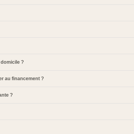
 domicile ?
er au financement ?
ante ?