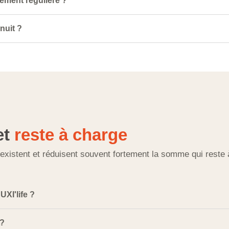
lement régulière ?
nuit ?
et
reste à charge
 existent et réduisent souvent fortement la somme qui reste 
XI'life ?
 ?