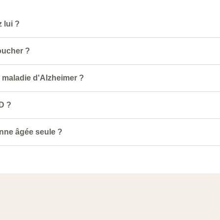
 lui ?
coucher ?
 maladie d'Alzheimer ?
AD ?
nne âgée seule ?