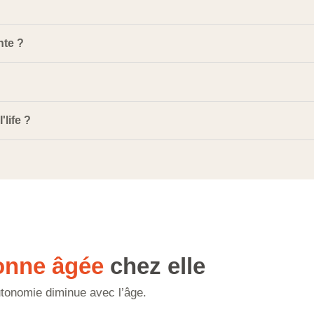
nte ?
life ?
onne âgée
chez elle
utonomie diminue avec l’âge.