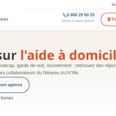
No
0 800 20 60 10
ières
Tr
Service et appel gratuits
sur
l'aide à domici
handicap, garde de nuit, recrutement : retrouvez des rép
turs collaborateurs du Réseau AUXI’life.
mon agence
 formés