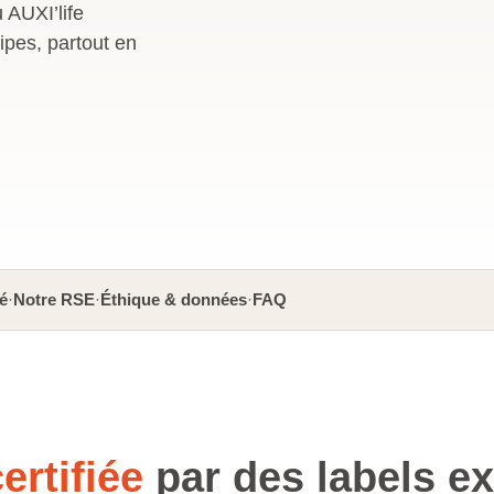
 AUXI’life
pes, partout en
é
·
Notre RSE
·
Éthique & données
·
FAQ
ertifiée
par des labels e