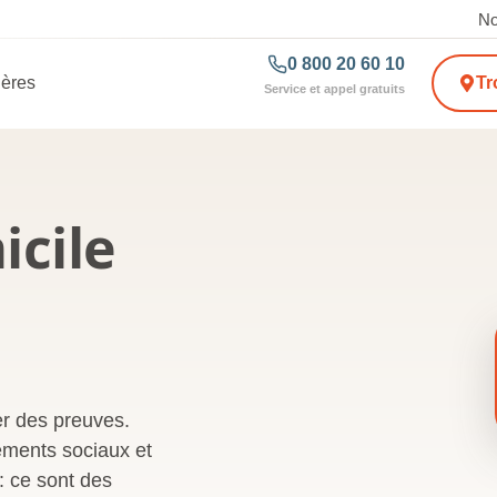
No
0 800 20 60 10
ières
Tr
Service et appel gratuits
icile
ger des preuves.
ements sociaux et
 ce sont des