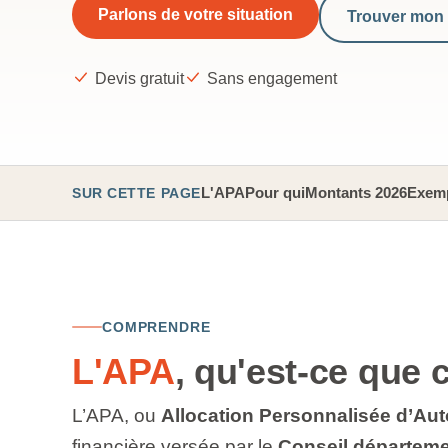
Parlons de votre situation
Trouver mon
Devis gratuit
Sans engagement
L'APA
Pour qui
Montants 2026
Exemp
SUR CETTE PAGE
COMPRENDRE
L'APA
, qu'est-ce que c
L’APA, ou
Allocation Personnalisée d’Au
financière versée par le
Conseil départeme