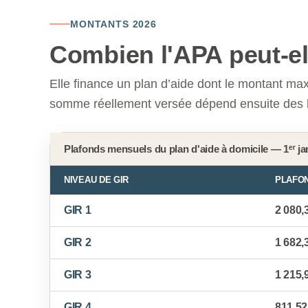
MONTANTS 2026
Combien l'APA peut-el
Elle finance un plan d’aide dont le montant ma
somme réellement versée dépend ensuite des b
Plafonds mensuels du plan d'aide à domicile — 1ᵉʳ ja
NIVEAU DE GIR
PLAFO
GIR 1
2 080,
GIR 2
1 682,
GIR 3
1 215,
GIR 4
811,52