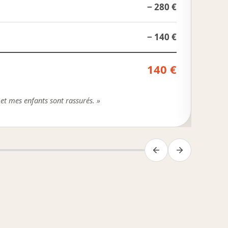
− 280 €
APA m
− 140 €
Crédi
140 €
Reste
et mes enfants sont rassurés. »
« En