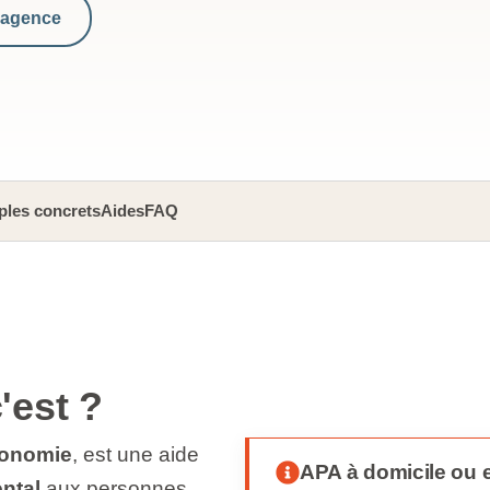
 agence
les concrets
Aides
FAQ
'est ?
tonomie
, est une aide
APA à domicile ou 
ntal
aux personnes