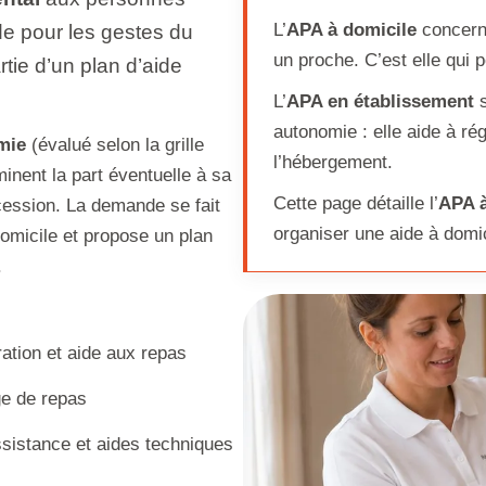
L’
APA à domicile
concerne
de pour les gestes du
un proche. C’est elle qui 
rtie d’un plan d’aide
L’
APA en établissement
s
autonomie : elle aide à rég
mie
(évalué selon la grille
l’hébergement.
inent la part éventuelle à sa
Cette page détaille l’
APA à
cession. La demande se fait
organiser une aide à domic
omicile et propose un plan
.
ation et aide aux repas
e de repas
sistance et aides techniques