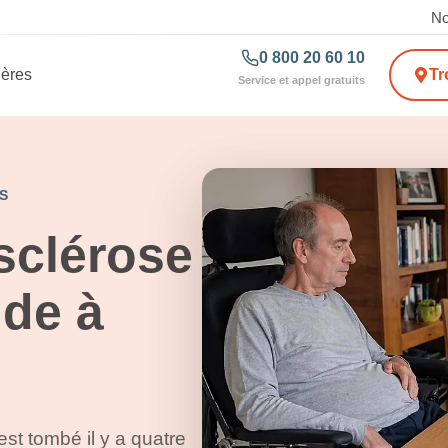
No
0 800 20 60 10
ières
Tr
Service et appel gratuits
S
sclérose
ide à
est tombé il y a quatre