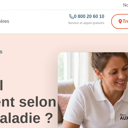
No
0 800 20 60 10
ières
Tr
Service et appel gratuits
S
l
t selon
aladie ?