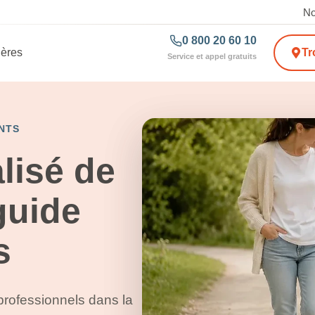
No
0 800 20 60 10
ières
Tr
Service et appel gratuits
NTS
lisé de
guide
s
 professionnels dans la