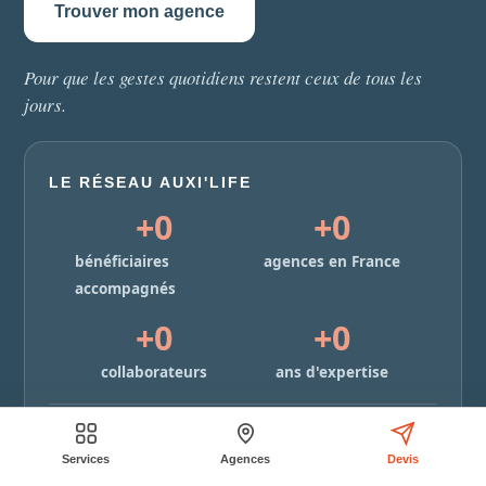
Trouver mon agence
Pour que les gestes quotidiens restent ceux de tous les
jours.
LE RÉSEAU AUXI'LIFE
+
0
+
0
bénéficiaires
agences en France
accompagnés
+
0
+
0
collaborateurs
ans d'expertise
Un réseau national, présent au plus près de chez vous
dans 11 régions.
Services
Agences
Devis