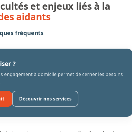
cultés et enjeux liés à la
des aidants
iques fréquents
iser ?
ans engagement à domicile permet de cerner les besoins
.
it
Découvrir nos services