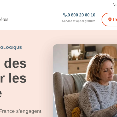
No
0 800 20 60 10
ières
Tr
Service et appel gratuits
HOLOGIQUE
 des
r les
e
 France s’engagent