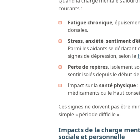
Quand la charge mentale s’alourdit
courants :
Fatigue
chronique
, épuisemen
dorsales.
Stress
,
anxiété
,
sentiment d’ê
Parmi les aidants se déclarant
signes de dépression, selon le
H
Perte de repères
, isolement s
sentir isolés depuis le début de
Impact sur la
santé
physique
:
médicaments ou le Haut conseil
Ces signes ne doivent pas être min
simple « période difficile ».
Impacts de la charge menta
sociale et personnelle