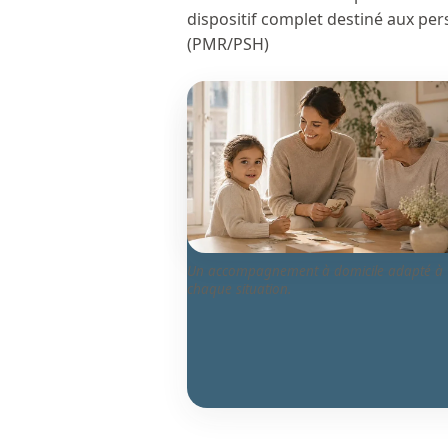
dispositif complet destiné aux per
(PMR/PSH)
Un accompagnement à domicile adapté à
chaque situation.