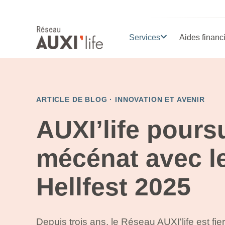
Services
Aides financ
ARTICLE DE BLOG ·
INNOVATION ET AVENIR
AUXI’life pours
mécénat avec l
Hellfest 2025
Depuis trois ans, le Réseau AUXI'life est fier