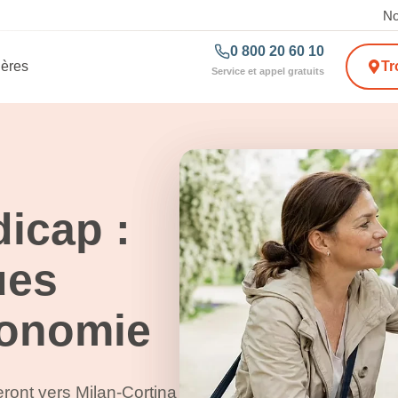
No
0 800 20 60 10
ières
Tr
Service et appel gratuits
icap :
ues
tonomie
ront vers Milan-Cortina