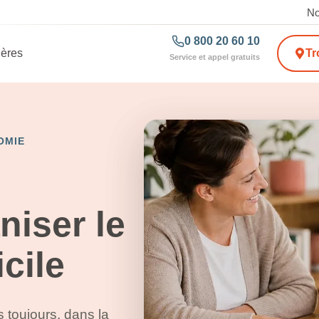
No
0 800 20 60 10
ières
Tr
Service et appel gratuits
OMIE
niser le
cile
s toujours, dans la