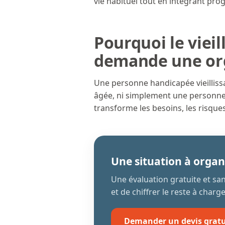
vie habituel tout en intégrant pr
Pourquoi le viei
demande une org
Une personne handicapée vieilliss
âgée, ni simplement une personne 
transforme les besoins, les risque
Une situation à organ
Une évaluation gratuite et s
et de chiffrer le reste à charge
Demander un devis gratu