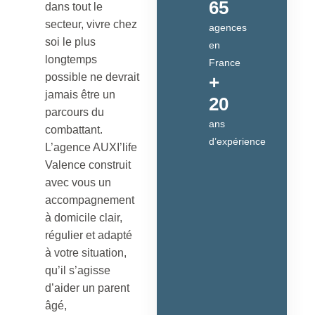
65
dans tout le
secteur, vivre chez
agences
soi le plus
en
longtemps
France
possible ne devrait
+
jamais être un
20
parcours du
ans
combattant.
d’expérience
L’agence AUXI’life
Valence construit
avec vous un
accompagnement
à domicile clair,
régulier et adapté
à votre situation,
qu’il s’agisse
d’aider un parent
âgé,