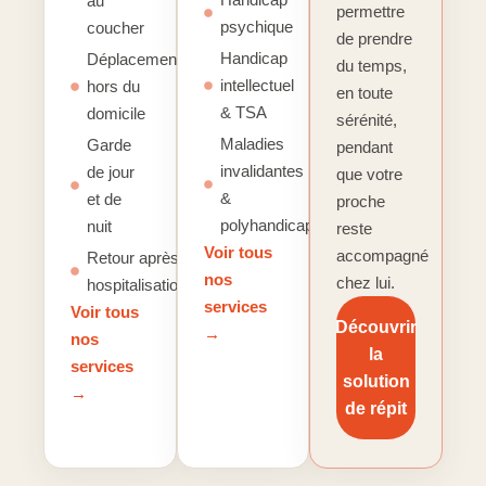
au
permettre
psychique
coucher
de prendre
Handicap
Déplacements
du temps,
intellectuel
hors du
en toute
& TSA
domicile
sérénité,
Maladies
Garde
pendant
invalidantes
de jour
que votre
&
et de
proche
polyhandicap
nuit
reste
Voir tous
accompagné
Retour après
nos
chez lui.
hospitalisation
services
Voir tous
Découvrir
→
nos
la
services
solution
→
de répit