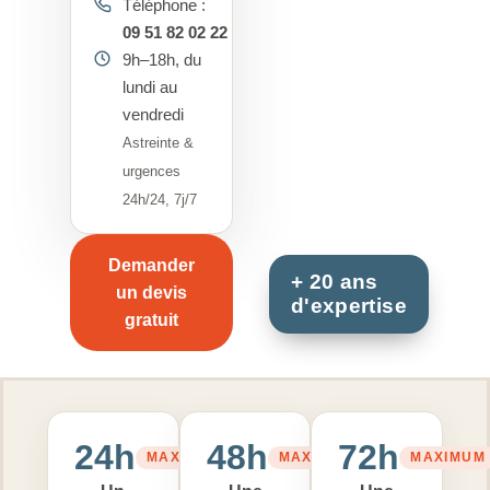
Téléphone :
09 51 82 02 22
9h–18h, du
lundi au
vendredi
Astreinte &
urgences
24h/24, 7j/7
Demander
un devis
gratuit
24h
48h
72h
MAXIMUM
MAXIMUM
MAXIMUM