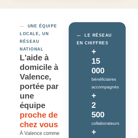
—
UNE ÉQUIPE
LOCALE, UN
—
LE RÉSEAU
RÉSEAU
EN CHIFFRES
NATIONAL
+
L'aide à
15
domicile à
000
Valence,
bénéficiaires
portée par
accompagnés
+
une
2
équipe
500
proche de
chez vous
collaborateurs
+
À Valence comme