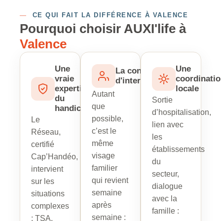
—
CE QUI FAIT LA DIFFÉRENCE À VALENCE
Pourquoi choisir AUXI'life à
Valence
Une
Une
La continuité
vraie
coordinati
d'intervenant
expertise
locale
Autant
du
Sortie
que
handicap
d’hospitalisation,
possible,
Le
lien avec
c’est le
Réseau,
les
même
certifié
établissements
visage
Cap’Handéo,
du
familier
intervient
secteur,
qui revient
sur les
dialogue
semaine
situations
avec la
après
complexes
famille :
semaine :
: TSA,