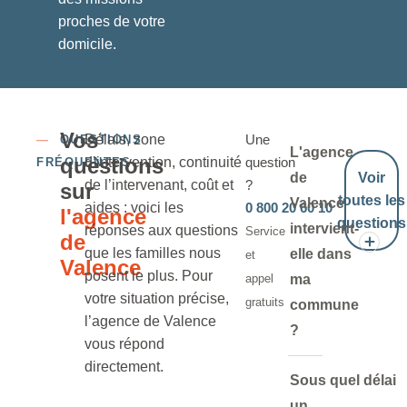
proches de votre
domicile.
Vos
Délais, zone
Une
—
QUESTIONS
L'agence
questions
d’intervention, continuité
question
FRÉQUENTES
de
Voir
de l’intervenant, coût et
?
sur
toutes les
Valence
aides : voici les
0 800 20 60 10
l'agence
questions
intervient-
réponses aux questions
Service
de
que les familles nous
elle dans
et
Valence
posent le plus. Pour
appel
ma
votre situation précise,
gratuits
commune
l’agence de Valence
?
vous répond
directement.
Sous quel délai
un