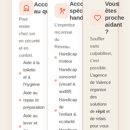
Accompagnement
Vous
Accompagnement
spécialisé
êtes
au quotidien
handicap
proche
Pour
aidant
L’expertise
rester
?
reconnue
chez soi
Souffler
du
en sécurité
sans
Réseau.
et en
culpabiliser,
Handicap
confort.
c’est
moteur
Aide à la
possible.
Handicap
toilette
L’agence
sensoriel
et à
de Valence
(visuel &
l'hygiène
organise
auditif)
Aide au
des
Handicap
repas et
solutions
de
préparation
de
répit
et
l'enfant &
Aide au
de relais
scolarité
lever et
pour vous
Handicap