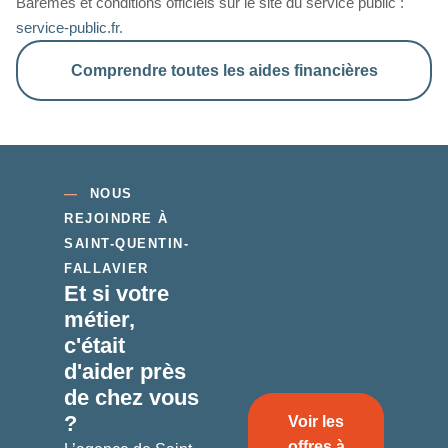
Barèmes et conditions officiels sur le site du service public :
service-public.fr
.
Comprendre toutes les aides financières
—
NOUS
REJOINDRE À
SAINT-QUENTIN-
FALLAVIER
Et si votre
métier,
c'était
d'aider
près
de chez vous
?
Voir les
offres à