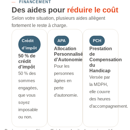
—
FINANCEMENT
Des aides pour
réduire le coût
Selon votre situation, plusieurs aides allègent
fortement le reste à charge.
Crédit
APA
PCH
d’impôt
Allocation
Prestation
Personnalisée
de
50 % de
d'Autonomie
Compensation
crédit
du
Pour les
d'impôt
Handicap
50 % des
personnes
Versée par
sommes
âgées en
la MDPH,
engagées,
perte
elle couvre
que vous
d’autonomie.
des heures
soyez
d’accompagnement.
imposable
ou non.