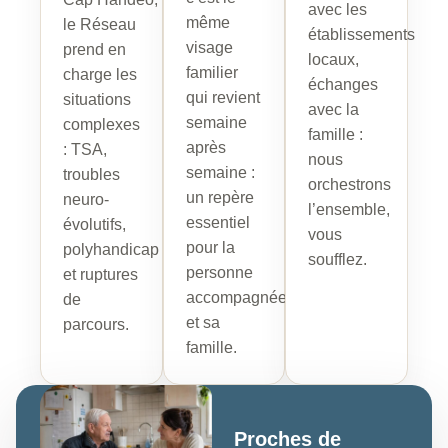
avec les
même
le Réseau
établissements
visage
prend en
locaux,
familier
charge les
échanges
qui revient
situations
avec la
semaine
complexes
famille :
après
: TSA,
nous
semaine :
troubles
orchestrons
un repère
neuro-
l’ensemble,
essentiel
évolutifs,
vous
pour la
polyhandicap
soufflez.
personne
et ruptures
accompagnée
de
et sa
parcours.
famille.
Proches de