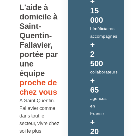
+
L'aide à
15
domicile à
000
Saint-
bénéficiaires
Quentin-
accompagnés
+
Fallavier,
2
portée par
500
une
équipe
collaborateurs
+
proche de
65
chez vous
agences
À Saint-Quentin-
en
Fallavier comme
France
dans tout le
+
secteur, vivre chez
20
soi le plus