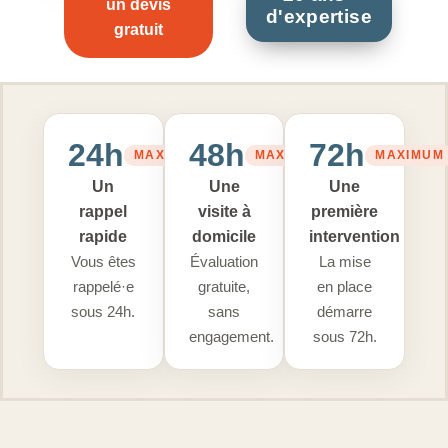
un devis
gratuit
24h
48h
72h
MAXIMUM
MAXIMUM
MAXIMUM
Un
Une
Une
rappel
visite à
première
rapide
domicile
intervention
Vous êtes
Évaluation
La mise
rappelé·e
gratuite,
en place
sous 24h.
sans
démarre
engagement.
sous 72h.