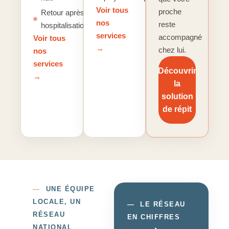
Voir tous
proche
Retour après
nos
reste
hospitalisation
services
accompagné
Voir tous
→
chez lui.
nos
services
Découvrir
→
la
solution
de répit
—
UNE ÉQUIPE
LOCALE, UN
—
LE RÉSEAU
RÉSEAU
EN CHIFFRES
NATIONAL