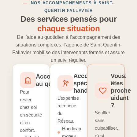
—
NOS ACCOMPAGNEMENTS À SAINT-
QUENTIN-FALLAVIER
Des services pensés pour
chaque situation
De l’aide au quotidien à l’accompagnement des
situations complexes, l’agence de Saint-Quentin-
Fallavier mobilise des intervenants formés et assure
un suivi régulier.
Accompagnement
Vous
Accompagnement
spécialisé
êtes
au quotidien
handicap
proche
Pour
aidant
L’expertise
rester
?
reconnue
chez soi
Souffler
du
en sécurité
sans
Réseau.
et en
culpabiliser,
Handicap
confort.
c’est
moteur