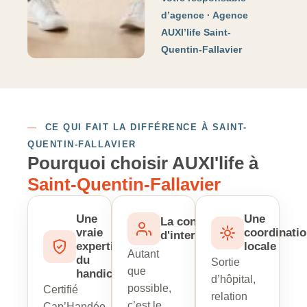
d’agence · Agence
AUXI’life Saint-
Quentin-Fallavier
—
CE QUI FAIT LA DIFFÉRENCE À SAINT-
QUENTIN-FALLAVIER
Pourquoi choisir AUXI'life à
Saint-Quentin-Fallavier
Une
Une
La continuité
vraie
coordinati
d'intervenant
expertise
locale
Autant
du
Sortie
que
handicap
d’hôpital,
possible,
Certifié
relation
c’est le
Cap’Handéo,