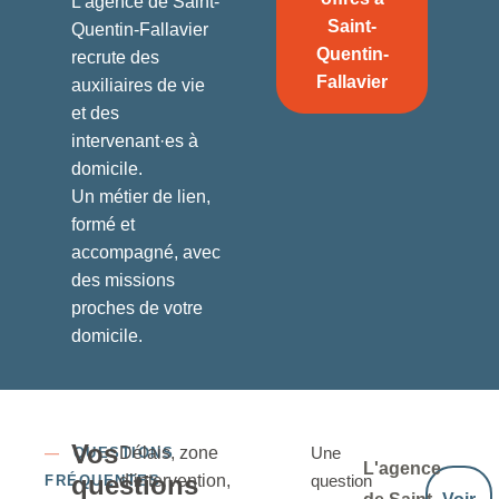
L’agence de Saint-
Saint-
Quentin-Fallavier
Quentin-
recrute des
Fallavier
auxiliaires de vie
et des
intervenant·es à
domicile.
Un métier de lien,
formé et
accompagné, avec
des missions
proches de votre
domicile.
Vos
Délais, zone
Une
—
QUESTIONS
L'agence
questions
d’intervention,
question
FRÉQUENTES