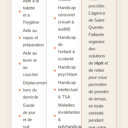
Aide à la
possible.
Handicap
toilette
L’agence
sensoriel
et à
de Saint-
(visuel &
l'hygiène
Quentin-
auditif)
Aide au
Fallavier
Handicap
repas et
organise
de
préparation
des
l'enfant &
Aide au
solutions
scolarité
lever et
de
répit
et
Handicap
au
de relais
psychique
coucher
pour vous
Handicap
Déplacements
permettre
intellectuel
hors du
de prendre
& TSA
domicile
du temps,
Maladies
Garde
en toute
invalidantes
de jour
sérénité,
&
et de
pendant
polyhandicap
nuit
que votre