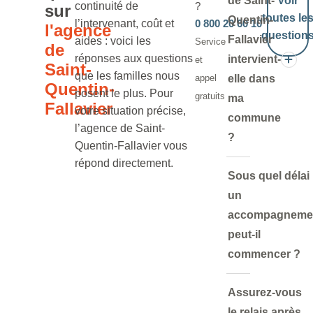
de Saint-
Voir
continuité de
?
sur
toutes le
Quentin-
l’intervenant, coût et
0 800 20 60 10
l'agence
question
Fallavier
aides : voici les
Service
de
réponses aux questions
intervient-
et
Saint-
que les familles nous
appel
elle dans
Quentin-
posent le plus. Pour
gratuits
ma
Fallavier
votre situation précise,
commune
l’agence de Saint-
?
Quentin-Fallavier vous
répond directement.
Sous quel délai
un
accompagneme
peut-il
commencer ?
Assurez-vous
le relais après