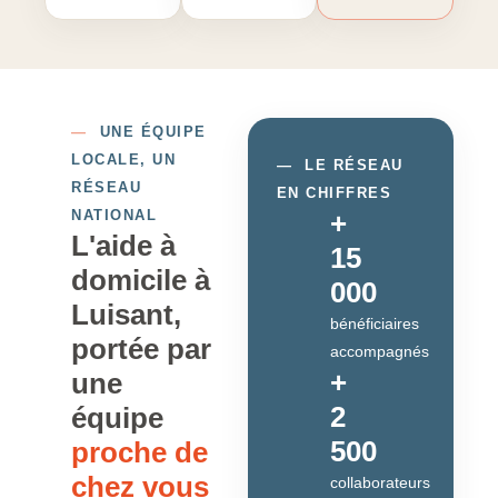
—
UNE ÉQUIPE
LOCALE, UN
—
LE RÉSEAU
RÉSEAU
EN CHIFFRES
NATIONAL
+
L'aide à
15
domicile à
000
Luisant,
bénéficiaires
portée par
accompagnés
+
une
2
équipe
500
proche de
chez vous
collaborateurs