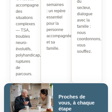
du
semaines
accompagne
secteur,
: un repère
des
dialogue
essentiel
situations
avec la
pour la
complexes
famille :
personne
— TSA,
nous
accompagnée
troubles
coordonnons,
et sa
neuro-
vous
famille.
évolutifs,
soufflez.
polyhandicap,
ruptures
de
parcours.
Proches de
vous, à chaque
étape