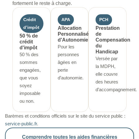
fortement le reste à charge.
Crédit
APA
PCH
d’impôt
Allocation
Prestation
Personnalisée
de
50 % de
d'Autonomie
Compensation
crédit
du
Pour les
d'impôt
Handicap
50 % des
personnes
Versée par
sommes
âgées en
la MDPH,
engagées,
perte
elle couvre
que vous
d’autonomie.
des heures
soyez
d’accompagnement.
imposable
ou non.
Barèmes et conditions officiels sur le site du service public :
service-public.fr
.
Comprendre toutes les aides financières