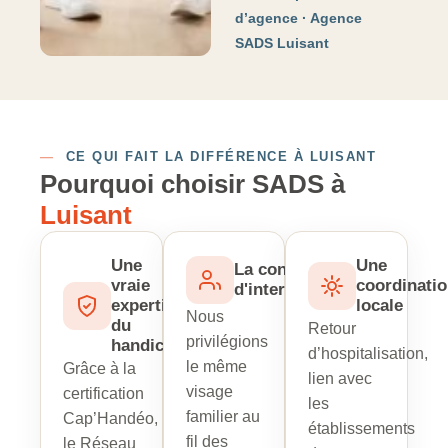
d’agence · Agence
SADS Luisant
—
CE QUI FAIT LA DIFFÉRENCE À LUISANT
Pourquoi choisir SADS à
Luisant
Une
Une
La continuité
vraie
coordinati
d'intervenant
expertise
locale
Nous
du
Retour
privilégions
handicap
d’hospitalisation,
le même
Grâce à la
lien avec
visage
certification
les
familier au
Cap’Handéo,
établissements
fil des
le Réseau