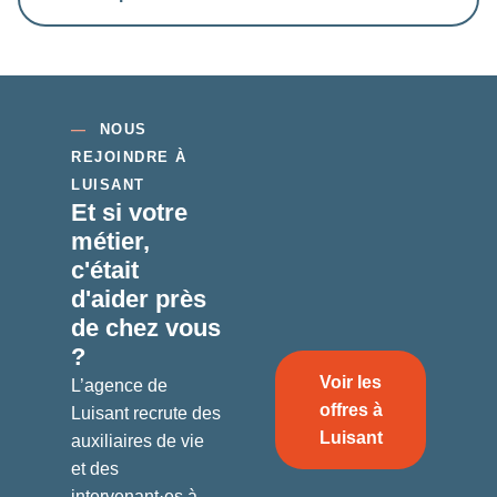
—
NOUS
REJOINDRE À
LUISANT
Et si votre
métier,
c'était
d'aider
près
de chez vous
?
Voir les
L’agence de
offres à
Luisant recrute des
Luisant
auxiliaires de vie
et des
intervenant·es à