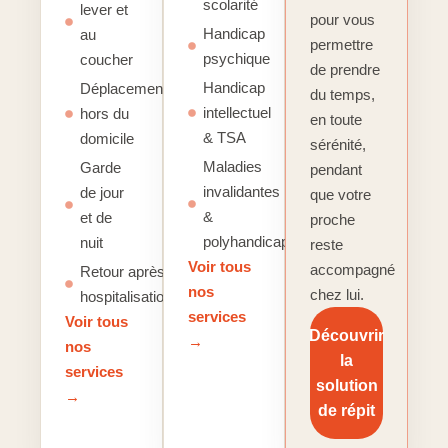
scolarité
lever et
pour vous
Handicap
au
permettre
psychique
coucher
de prendre
Handicap
Déplacements
du temps,
intellectuel
hors du
en toute
& TSA
domicile
sérénité,
Maladies
Garde
pendant
invalidantes
de jour
que votre
&
et de
proche
polyhandicap
nuit
reste
Voir tous
accompagné
Retour après
nos
chez lui.
hospitalisation
services
Voir tous
Découvrir
→
nos
la
services
solution
→
de répit