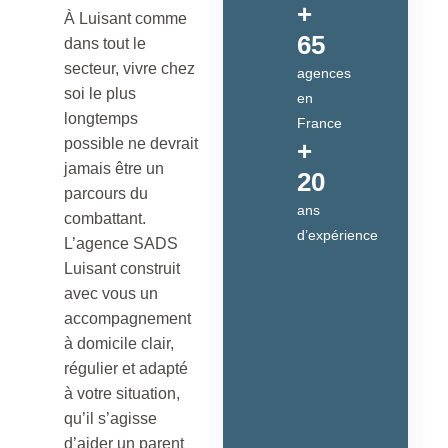
+
À Luisant comme
65
dans tout le
secteur, vivre chez
agences
soi le plus
en
longtemps
France
possible ne devrait
+
jamais être un
20
parcours du
ans
combattant.
d’expérience
L’agence SADS
Luisant construit
avec vous un
accompagnement
à domicile clair,
régulier et adapté
à votre situation,
qu’il s’agisse
d’aider un parent