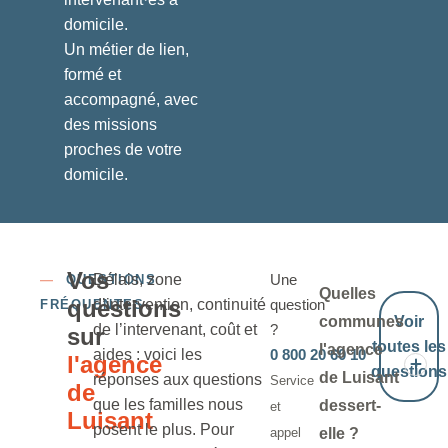
domicile.
Un métier de lien,
formé et
accompagné, avec
des missions
proches de votre
domicile.
Vos
Délais, zone
Une
—
QUESTIONS
Quelles
questions
d’intervention, continuité
question
FRÉQUENTES
communes
Voir
de l’intervenant, coût et
?
sur
toutes les
l'agence
aides : voici les
0 800 20 60 10
l'agence
questions
de Luisant
réponses aux questions
Service
de
que les familles nous
dessert-
et
Luisant
posent le plus. Pour
appel
elle ?