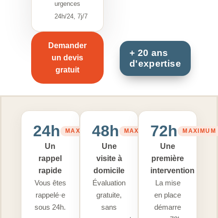
urgences
24h/24, 7j/7
Demander
un devis
gratuit
24h
48h
72h
MAXIMUM
MAXIMUM
MAXIMUM
Un
Une
Une
rappel
visite à
première
rapide
domicile
intervention
Vous êtes
Évaluation
La mise
rappelé·e
gratuite,
en place
sous 24h.
sans
démarre