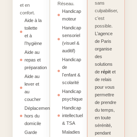
sans
Réseau.
et en
culpabiliser,
Handicap
confort.
c’est
moteur
Aide à la
possible.
Handicap
toilette
L’agence
sensoriel
et à
de Paris
(visuel &
l'hygiène
organise
auditif)
Aide au
des
Handicap
repas et
solutions
de
préparation
de
répit
et
l'enfant &
Aide au
de relais
scolarité
lever et
pour vous
Handicap
au
permettre
psychique
coucher
de prendre
Handicap
Déplacements
du temps,
intellectuel
hors du
en toute
& TSA
domicile
sérénité,
Maladies
Garde
pendant