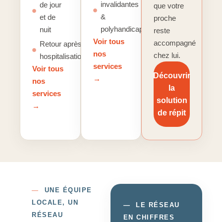
invalidantes
de jour
que votre
&
et de
proche
polyhandicap
nuit
reste
Voir tous
accompagné
Retour après
nos
chez lui.
hospitalisation
services
Voir tous
Découvrir
→
nos
la
services
solution
→
de répit
—
UNE ÉQUIPE
LOCALE, UN
—
LE RÉSEAU
RÉSEAU
EN CHIFFRES