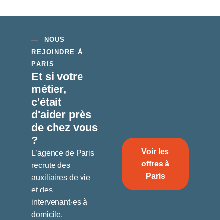
—
NOUS
REJOINDRE À
PARIS
Et si votre
métier,
c'était
d'aider
près
de chez vous
?
Voir les
L’agence de Paris
offres à
recrute des
Paris
auxiliaires de vie
et des
intervenant·es à
domicile.