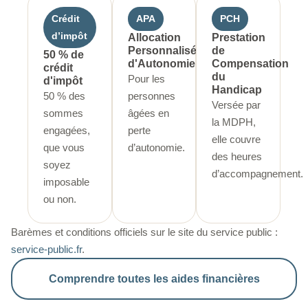
Crédit
APA
PCH
d’impôt
Allocation
Prestation
Personnalisée
de
50 % de
d'Autonomie
Compensation
crédit
du
Pour les
d'impôt
Handicap
50 % des
personnes
Versée par
sommes
âgées en
la MDPH,
engagées,
perte
elle couvre
que vous
d’autonomie.
des heures
soyez
d’accompagnement.
imposable
ou non.
Barèmes et conditions officiels sur le site du service public :
service-public.fr
.
Comprendre toutes les aides financières