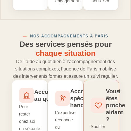
engagement.
sous 72h.
—
NOS ACCOMPAGNEMENTS À PARIS
Des services pensés pour
chaque situation
De l’aide au quotidien à l’accompagnement des
situations complexes, l’agence de Paris mobilise
des intervenants formés et assure un suivi régulier.
Accompagnement
Vous
Accompagnement
spécialisé
êtes
au quotidien
handicap
proche
Pour
aidant
L’expertise
rester
?
reconnue
chez soi
Souffler
du
en sécurité