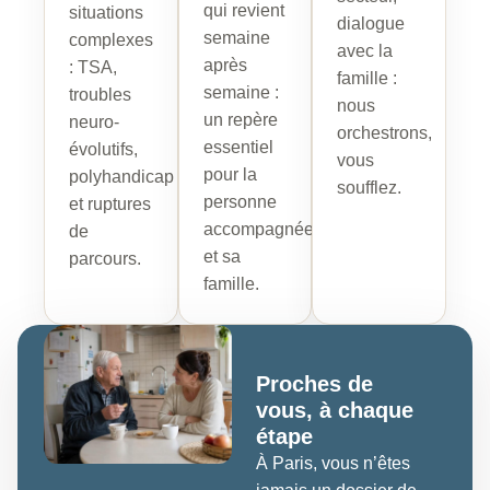
qui revient
situations
dialogue
semaine
complexes
avec la
après
: TSA,
famille :
semaine :
troubles
nous
un repère
neuro-
orchestrons,
essentiel
évolutifs,
vous
pour la
polyhandicap
soufflez.
personne
et ruptures
accompagnée
de
et sa
parcours.
famille.
Proches de
vous, à chaque
étape
À Paris, vous n’êtes