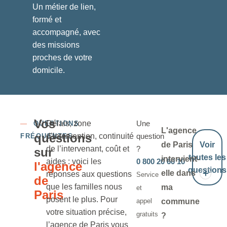
Un métier de lien,
formé et
accompagné, avec
des missions
proches de votre
domicile.
Vos
Délais, zone
Une
—
QUESTIONS
L'agence
questions
d’intervention, continuité
question
FRÉQUENTES
de Paris
Voir
de l’intervenant, coût et
?
sur
toutes les
intervient-
aides : voici les
0 800 20 60 10
l'agence
questions
elle dans
réponses aux questions
Service
de
que les familles nous
ma
et
Paris
posent le plus. Pour
appel
commune
votre situation précise,
gratuits
?
l’agence de Paris vous