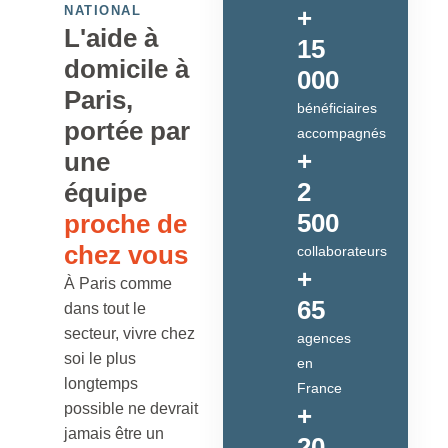
NATIONAL
+
L'aide à
15
domicile à
000
Paris,
bénéficiaires
portée par
accompagnés
+
une
2
équipe
500
proche de
chez vous
collaborateurs
+
À Paris comme
65
dans tout le
secteur, vivre chez
agences
soi le plus
en
longtemps
France
possible ne devrait
+
jamais être un
20