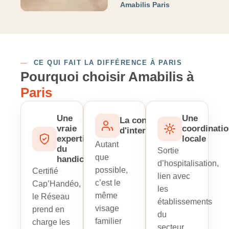
Amabilis Paris
—
CE QUI FAIT LA DIFFÉRENCE À PARIS
Pourquoi choisir Amabilis à
Paris
Une
Une
La continuité
vraie
coordinati
d'intervenant
expertise
locale
Autant
du
Sortie
que
handicap
d’hospitalisation,
possible,
Certifié
lien avec
c’est le
Cap’Handéo,
les
même
le Réseau
établissements
visage
prend en
du
familier
charge les
secteur,