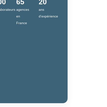
00
65
20
aborateurs
agences
ans
en
d’expérience
France