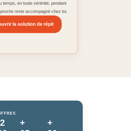
u temps, en toute sérénité, pendant
 proche reste accompagné chez lui.
uvrir la solution de répit
IFFRES
 2
+
+