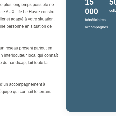
15
5
le plus longtemps possible ne
000
coll
ce AUXI’life Le Havre construit
r et adapté à votre situation,
bénéficiaires
une personne en situation de
accompagnés
d’un réseau présent partout en
n interlocuteur local qui connaît
e du handicap, fait toute la
si d’un accompagnement à
quipe qui connaît le terrain.