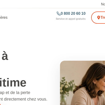
No
0 800 20 60 10
ières
Tr
Service et appel gratuits
 à
itime
p et de la perte
ent directement chez vous.