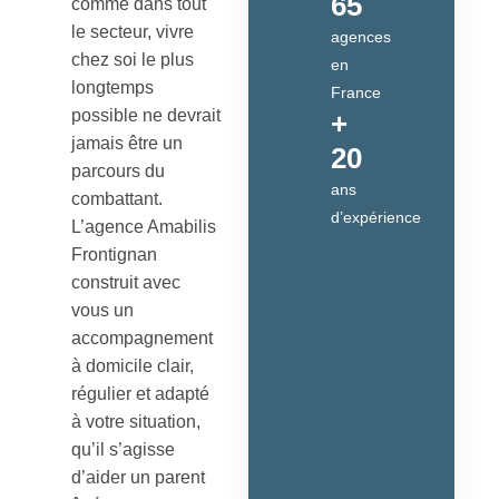
65
comme dans tout
le secteur, vivre
agences
chez soi le plus
en
longtemps
France
possible ne devrait
+
jamais être un
20
parcours du
ans
combattant.
d’expérience
L’agence Amabilis
Frontignan
construit avec
vous un
accompagnement
à domicile clair,
régulier et adapté
à votre situation,
qu’il s’agisse
d’aider un parent