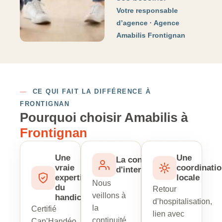
Votre responsable
d’agence · Agence
Amabilis Frontignan
—
CE QUI FAIT LA DIFFÉRENCE À
FRONTIGNAN
Pourquoi choisir Amabilis à
Frontignan
Une
Une
La continuité
vraie
coordinati
d'intervenant
expertise
locale
Nous
du
Retour
veillons à
handicap
d’hospitalisation,
la
Certifié
lien avec
continuité
Cap’Handéo,