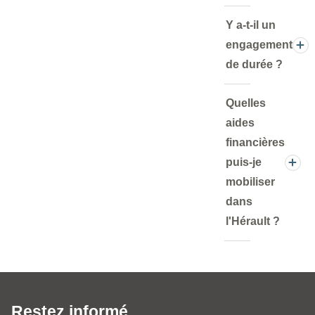
Y a-t-il un
engagement
de durée ?
Quelles
aides
financières
puis-je
mobiliser
dans
l'Hérault ?
Restez informé