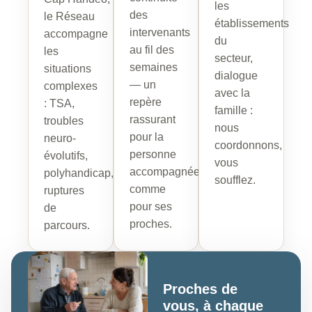
les
des
le Réseau
établissements
intervenants
accompagne
du
au fil des
les
secteur,
semaines
situations
dialogue
— un
complexes
avec la
repère
: TSA,
famille :
rassurant
troubles
nous
pour la
neuro-
coordonnons,
personne
évolutifs,
vous
accompagnée
polyhandicap,
soufflez.
comme
ruptures
pour ses
de
proches.
parcours.
Proches de
vous, à chaque