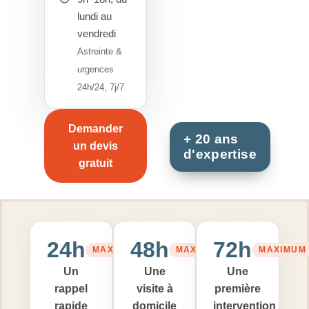
lundi au
vendredi
Astreinte &
urgences
24h/24, 7j/7
Demander
un devis
gratuit
24h
48h
72h
MAXIMUM
MAXIMUM
MAXIMUM
Un
Une
Une
rappel
visite à
première
rapide
domicile
intervention