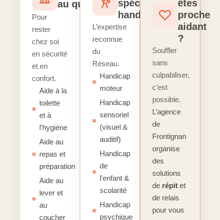
spécialisé
êtes
au quotidien
handicap
proche
Pour
aidant
L’expertise
rester
?
reconnue
chez soi
Souffler
du
en sécurité
sans
Réseau.
et en
culpabiliser,
Handicap
confort.
c’est
moteur
Aide à la
possible.
Handicap
toilette
L’agence
sensoriel
et à
de
(visuel &
l'hygiène
Frontignan
auditif)
Aide au
organise
Handicap
repas et
des
de
préparation
solutions
l'enfant &
Aide au
de
répit
et
scolarité
lever et
de relais
Handicap
au
pour vous
psychique
coucher