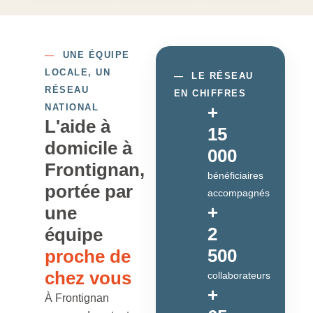
—
UNE ÉQUIPE
LOCALE, UN
—
LE RÉSEAU
RÉSEAU
EN CHIFFRES
NATIONAL
+
L'aide à
15
domicile à
000
Frontignan,
bénéficiaires
portée par
accompagnés
+
une
2
équipe
500
proche de
chez vous
collaborateurs
+
À Frontignan