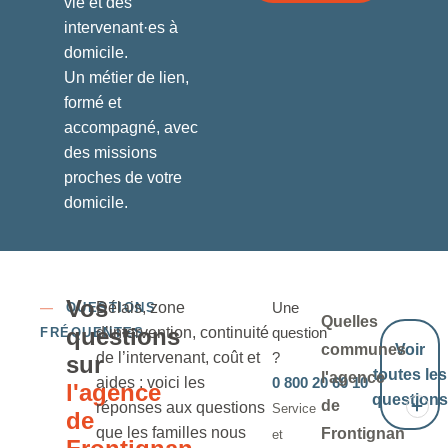
vie et des
intervenant·es à
domicile.
Un métier de lien,
formé et
accompagné, avec
des missions
proches de votre
domicile.
Vos
Délais, zone
Une
—
QUESTIONS
Quelles
questions
d’intervention, continuité
question
FRÉQUENTES
communes
Voir
de l’intervenant, coût et
?
sur
toutes les
l'agence
aides : voici les
0 800 20 60 10
l'agence
questions
de
réponses aux questions
Service
de
que les familles nous
Frontignan
et