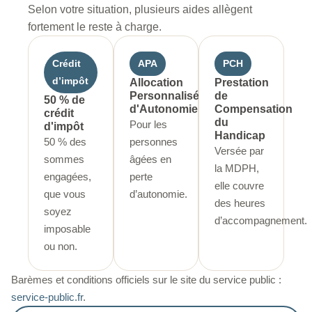
Selon votre situation, plusieurs aides allègent
fortement le reste à charge.
Crédit
APA
PCH
d’impôt
Allocation
Prestation
Personnalisée
de
50 % de
d'Autonomie
Compensation
crédit
du
Pour les
d'impôt
Handicap
50 % des
personnes
Versée par
sommes
âgées en
la MDPH,
engagées,
perte
elle couvre
que vous
d’autonomie.
des heures
soyez
d’accompagnement.
imposable
ou non.
Barèmes et conditions officiels sur le site du service public :
service-public.fr
.