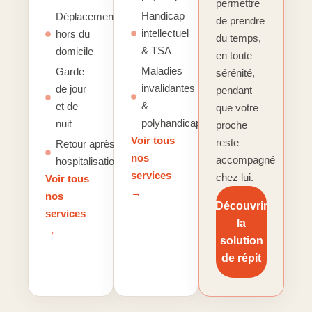
permettre
Handicap
Déplacements
de prendre
intellectuel
hors du
du temps,
& TSA
domicile
en toute
Maladies
Garde
sérénité,
invalidantes
de jour
pendant
&
et de
que votre
polyhandicap
nuit
proche
Voir tous
reste
Retour après
nos
accompagné
hospitalisation
services
chez lui.
Voir tous
→
nos
Découvrir
services
la
→
solution
de répit