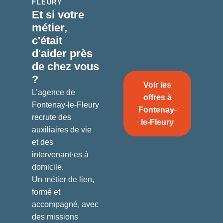
FLEURY
Et si votre
métier,
c'était
d'aider
près
de chez vous
?
Voir les
L’agence de
offres à
Fontenay-le-Fleury
Fontenay-
recrute des
le-Fleury
auxiliaires de vie
et des
intervenant·es à
domicile.
Un métier de lien,
formé et
accompagné, avec
des missions