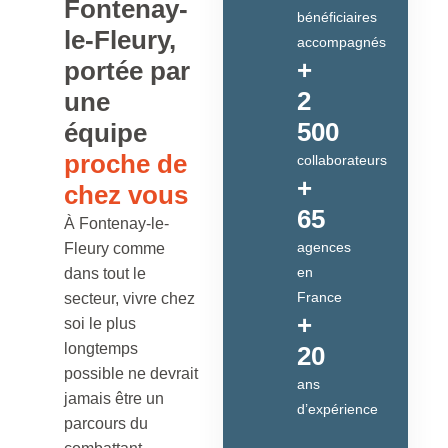
Fontenay-
bénéficiaires
le-Fleury,
accompagnés
+
portée par
2
une
500
équipe
proche de
collaborateurs
+
chez vous
65
À Fontenay-le-
agences
Fleury comme
en
dans tout le
France
secteur, vivre chez
+
soi le plus
longtemps
20
possible ne devrait
ans
jamais être un
d’expérience
parcours du