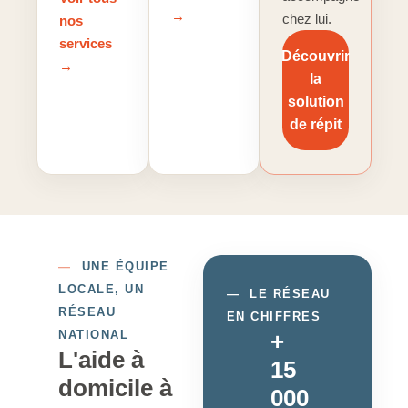
→
chez lui.
nos
services
Découvrir
→
la
solution
de répit
—
UNE ÉQUIPE
LOCALE, UN
—
LE RÉSEAU
RÉSEAU
EN CHIFFRES
NATIONAL
+
L'aide à
15
domicile à
000