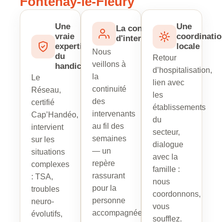
Fontenay-le-Fleury
Une
Une
La continuité
vraie
coordinati
d'intervenant
expertise
locale
Nous
du
Retour
veillons à
handicap
d’hospitalisation,
la
Le
lien avec
continuité
Réseau,
les
des
certifié
établissements
intervenants
Cap’Handéo,
du
au fil des
intervient
secteur,
semaines
sur les
dialogue
— un
situations
avec la
repère
complexes
famille :
rassurant
: TSA,
nous
pour la
troubles
coordonnons,
personne
neuro-
vous
accompagnée
évolutifs,
soufflez.