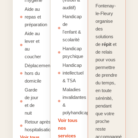
l'hygiène
Fontenay-
auditif)
Aide au
le-Fleury
Handicap
repas et
organise
de
préparation
des
l'enfant &
Aide au
solutions
scolarité
lever et
de
répit
et
Handicap
au
de relais
psychique
coucher
pour vous
Handicap
Déplacements
permettre
intellectuel
hors du
de prendre
& TSA
domicile
du temps,
Maladies
Garde
en toute
invalidantes
de jour
sérénité,
&
et de
pendant
polyhandicap
nuit
que votre
Voir tous
proche
Retour après
nos
reste
hospitalisation
services
accompagné
Voir tous