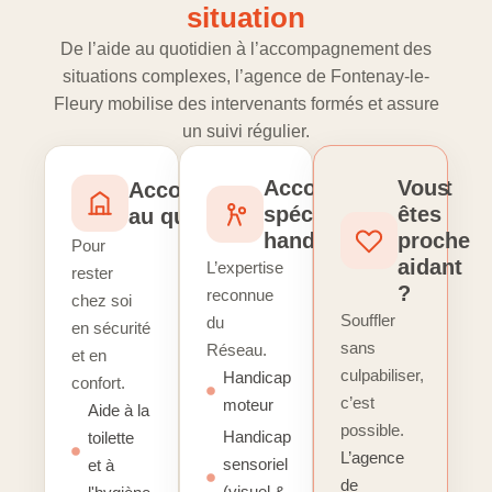
situation
De l’aide au quotidien à l’accompagnement des
situations complexes, l’agence de Fontenay-le-
Fleury mobilise des intervenants formés et assure
un suivi régulier.
Accompagnement
Vous
Accompagnement
spécialisé
êtes
au quotidien
handicap
proche
Pour
aidant
L’expertise
rester
?
reconnue
chez soi
Souffler
du
en sécurité
sans
Réseau.
et en
culpabiliser,
Handicap
confort.
c’est
moteur
Aide à la
possible.
Handicap
toilette
L’agence
sensoriel
et à
de
(visuel &