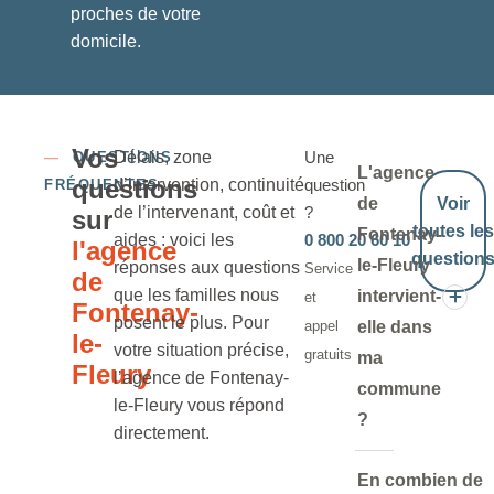
proches de votre
domicile.
Vos
Délais, zone
Une
—
QUESTIONS
L'agence
questions
d’intervention, continuité
question
FRÉQUENTES
de
Voir
de l’intervenant, coût et
?
sur
toutes les
Fontenay-
aides : voici les
0 800 20 60 10
l'agence
question
le-Fleury
réponses aux questions
Service
de
que les familles nous
intervient-
et
Fontenay-
posent le plus. Pour
appel
elle dans
le-
votre situation précise,
gratuits
ma
Fleury
l’agence de Fontenay-
commune
le-Fleury vous répond
?
directement.
En combien de