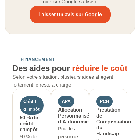
mots sur Google suffisent.
Laisser un avis sur Google
—
FINANCEMENT
Des aides pour
réduire le coût
Selon votre situation, plusieurs aides allègent
fortement le reste à charge.
Crédit
APA
PCH
d’impôt
Allocation
Prestation
Personnalisée
de
50 % de
d'Autonomie
Compensation
crédit
du
Pour les
d'impôt
Handicap
50 % des
personnes