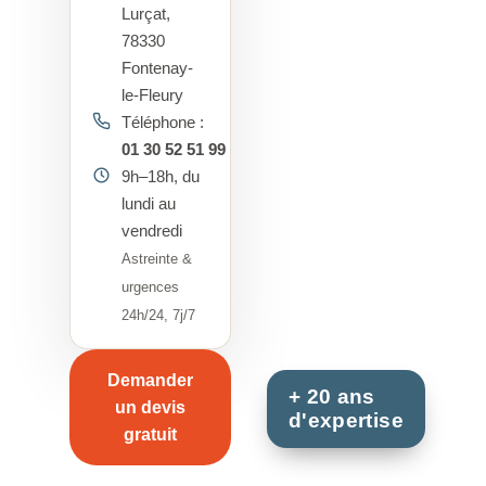
Lurçat,
78330
Fontenay-
le-Fleury
Téléphone :
01 30 52 51 99
9h–18h, du
lundi au
vendredi
Astreinte &
urgences
24h/24, 7j/7
Demander
un devis
gratuit