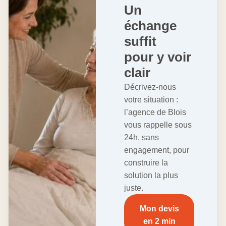
Un
échange
suffit
pour y voir
clair
Décrivez-nous
votre situation :
l’agence de Blois
vous rappelle sous
24h, sans
engagement, pour
construire la
solution la plus
juste.
Mon devis
en 2 min