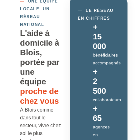
—
UNE ÉQUIPE
LOCALE, UN
—
LE RÉSEAU
RÉSEAU
EN CHIFFRES
NATIONAL
+
L'aide à
15
domicile à
000
Blois,
bénéficiaires
portée par
accompagnés
+
une
2
équipe
500
proche de
chez vous
collaborateurs
+
À Blois comme
65
dans tout le
secteur, vivre chez
agences
soi le plus
en