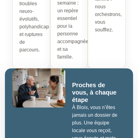
semaine :
troubles
nous
un repère
neuro-
orchestrons,
essentiel
évolutifs,
vous
pour la
polyhandicap
soufflez.
personne
et ruptures
accompagnée
de
et sa
parcours.
famille.
Proches de
vous, à chaque
étape
À Blois, vous n’êtes
jamais un dossier de
plus. Une équipe
locale vous reçoit,