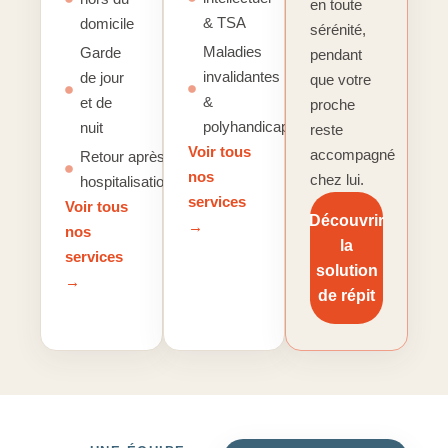
en toute
& TSA
domicile
sérénité,
Maladies
Garde
pendant
invalidantes
de jour
que votre
&
et de
proche
polyhandicap
nuit
reste
Voir tous
accompagné
Retour après
nos
chez lui.
hospitalisation
services
Voir tous
Découvrir
→
nos
la
services
solution
→
de répit