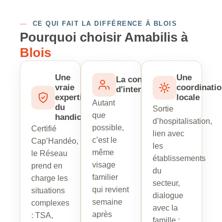
—
CE QUI FAIT LA DIFFÉRENCE À BLOIS
Pourquoi choisir Amabilis à
Blois
Une
Une
La continuité
vraie
coordinati
d'intervenant
expertise
locale
Autant
du
Sortie
que
handicap
d’hospitalisation,
possible,
Certifié
lien avec
c’est le
Cap’Handéo,
les
même
le Réseau
établissements
visage
prend en
du
familier
charge les
secteur,
qui revient
situations
dialogue
semaine
complexes
avec la
après
: TSA,
famille :