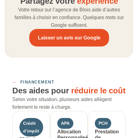
Partagez votre
expérience
Votre retour sur l’agence de Blois aide d’autres
familles à choisir en confiance. Quelques mots sur
Google suffisent.
Laisser un avis sur Google
—
FINANCEMENT
Des aides pour
réduire le coût
Selon votre situation, plusieurs aides allègent
fortement le reste à charge.
Crédit
APA
PCH
d’impôt
Allocation
Prestation
Personnalisée
de