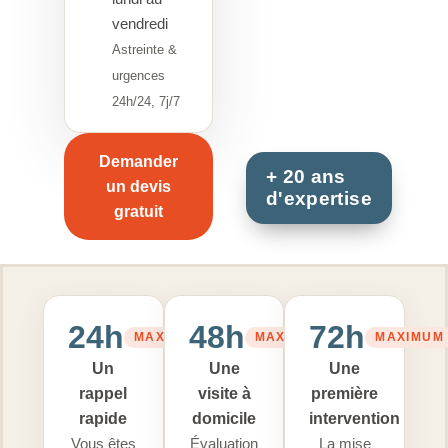
vendredi
Astreinte &
urgences
24h/24, 7j/7
Demander
un devis
gratuit
24h
48h
72h
MAXIMUM
MAXIMUM
MAXIMUM
Un
Une
Une
rappel
visite à
première
rapide
domicile
intervention
Vous êtes
Évaluation
La mise