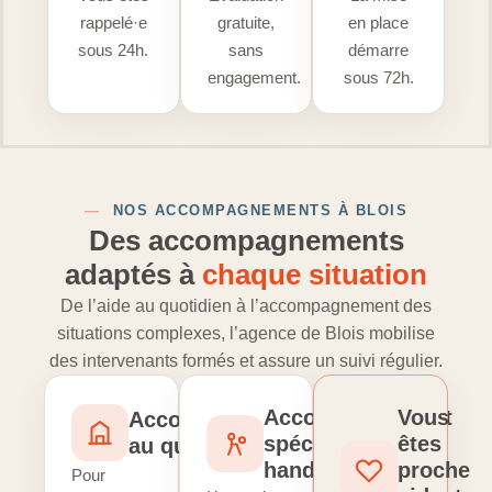
rappelé·e
gratuite,
en place
sous 24h.
sans
démarre
engagement.
sous 72h.
—
NOS ACCOMPAGNEMENTS À BLOIS
Des accompagnements
adaptés à
chaque situation
De l’aide au quotidien à l’accompagnement des
situations complexes, l’agence de Blois mobilise
des intervenants formés et assure un suivi régulier.
Accompagnement
Vous
Accompagnement
spécialisé
êtes
au quotidien
handicap
proche
Pour