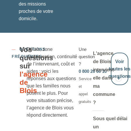
des missions
proches de votre
domicile.
Vos
Délais, zone
Une
—
QUESTIONS
L'agence
questions
d’intervention, continuité
question
FRÉQUENTES
de Blois
Voir
de l’intervenant, coût et
?
sur
toutes les
intervient-
aides : voici les
0 800 20 60 10
l'agence
questions
elle dans
réponses aux questions
Service
de
que les familles nous
ma
et
Blois
posent le plus. Pour
appel
commune
votre situation précise,
gratuits
?
l’agence de Blois vous
répond directement.
Sous quel délai
un