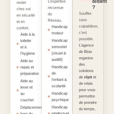
aidant
L’expertise
rester
?
reconnue
chez soi
Souffler
du
en sécurité
sans
Réseau.
et en
culpabiliser,
Handicap
confort.
c’est
moteur
Aide à la
possible.
Handicap
toilette
L’agence
sensoriel
et à
de Blois
(visuel &
l'hygiène
organise
auditif)
Aide au
des
Handicap
repas et
solutions
de
préparation
de
répit
et
l'enfant &
Aide au
de relais
scolarité
lever et
pour vous
Handicap
au
permettre
psychique
coucher
de prendre
Handicap
Déplacements
du temps,
intellectuel
hors du