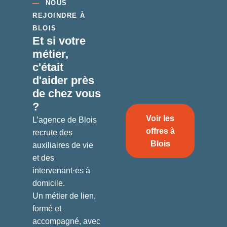
—
NOUS
REJOINDRE À
BLOIS
Et si votre
métier,
c'était
d'aider
près
de chez vous
?
Voir les
L’agence de Blois
offres à
recrute des
Blois
auxiliaires de vie
et des
intervenant·es à
domicile.
Un métier de lien,
formé et
accompagné, avec