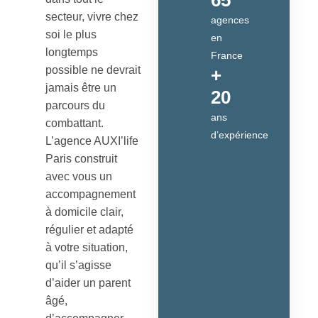
65
secteur, vivre chez
agences
soi le plus
en
longtemps
France
possible ne devrait
+
jamais être un
20
parcours du
ans
combattant.
d’expérience
L’agence AUXI’life
Paris construit
avec vous un
accompagnement
à domicile clair,
régulier et adapté
à votre situation,
qu’il s’agisse
d’aider un parent
âgé,