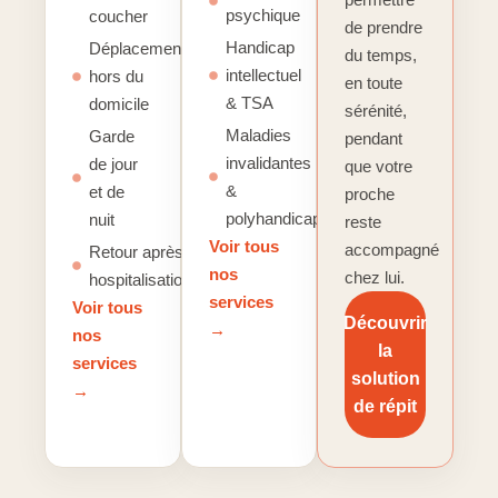
psychique
coucher
de prendre
Handicap
Déplacements
du temps,
intellectuel
hors du
en toute
& TSA
domicile
sérénité,
Maladies
Garde
pendant
invalidantes
de jour
que votre
&
et de
proche
polyhandicap
nuit
reste
Voir tous
accompagné
Retour après
nos
chez lui.
hospitalisation
services
Voir tous
Découvrir
→
nos
la
services
solution
→
de répit