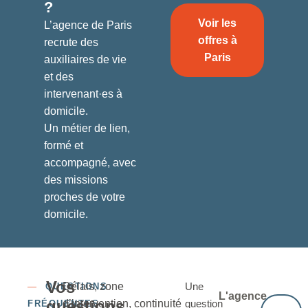
?
Voir les
L’agence de Paris
offres à
recrute des
Paris
auxiliaires de vie
et des
intervenant·es à
domicile.
Un métier de lien,
formé et
accompagné, avec
des missions
proches de votre
domicile.
Vos
Délais, zone
Une
—
QUESTIONS
L'agence
questions
d’intervention, continuité
question
FRÉQUENTES