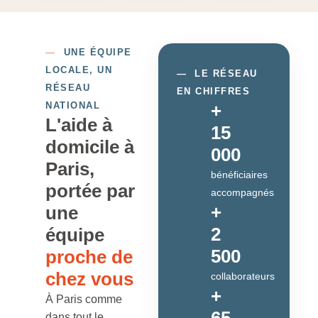
—
UNE ÉQUIPE
LOCALE, UN
—
LE RÉSEAU
RÉSEAU
EN CHIFFRES
NATIONAL
+
L'aide à
15
domicile à
000
Paris,
bénéficiaires
portée par
accompagnés
+
une
2
équipe
500
proche de
chez vous
collaborateurs
+
À Paris comme
dans tout le