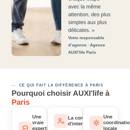
avec la même
attention, des plus
simples aux plus
délicates. »
Votre responsable
d’agence · Agence
AUXI’life Paris
—
CE QUI FAIT LA DIFFÉRENCE À PARIS
Pourquoi choisir AUXI'life à
Paris
Une
Une
La continuité
vraie
coordinati
d'intervenant
expertise
locale