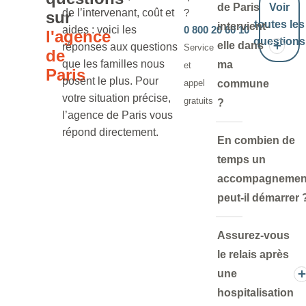
de Paris
Voir
de l’intervenant, coût et
?
sur
toutes les
intervient-
aides : voici les
0 800 20 60 10
l'agence
questions
elle dans
réponses aux questions
Service
de
que les familles nous
ma
et
Paris
posent le plus. Pour
appel
commune
votre situation précise,
gratuits
?
l’agence de Paris vous
répond directement.
En combien de
temps un
accompagnemen
peut-il démarrer 
Assurez-vous
le relais après
une
hospitalisation