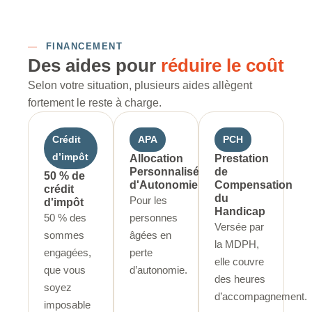
—
FINANCEMENT
Des aides pour
réduire le coût
Selon votre situation, plusieurs aides allègent
fortement le reste à charge.
Crédit
APA
PCH
d’impôt
Allocation
Prestation
Personnalisée
de
50 % de
d'Autonomie
Compensation
crédit
du
Pour les
d'impôt
Handicap
50 % des
personnes
Versée par
sommes
âgées en
la MDPH,
engagées,
perte
elle couvre
que vous
d’autonomie.
des heures
soyez
d’accompagnement.
imposable