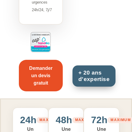
urgences
24h/24, 7j/7
Demander
un devis
gratuit
24h
48h
72h
MAXIMUM
MAXIMUM
MAXIMUM
Un
Une
Une