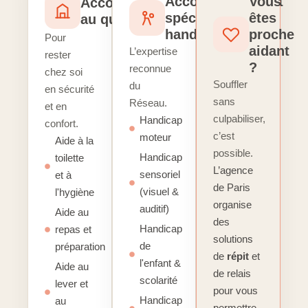
Accompagnement
Vous
Accompagnement
spécialisé
êtes
au quotidien
handicap
proche
Pour
aidant
L’expertise
rester
?
reconnue
chez soi
Souffler
du
en sécurité
sans
Réseau.
et en
culpabiliser,
Handicap
confort.
c’est
moteur
Aide à la
possible.
Handicap
toilette
L’agence
sensoriel
et à
de Paris
(visuel &
l'hygiène
organise
auditif)
Aide au
des
Handicap
repas et
solutions
de
préparation
de
répit
et
l'enfant &
Aide au
de relais
scolarité
lever et
pour vous
Handicap
au
permettre