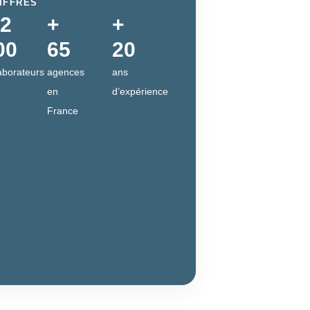
IFFRES
 2
+
+
00
65
20
aborateurs
agences
ans
en
d’expérience
France