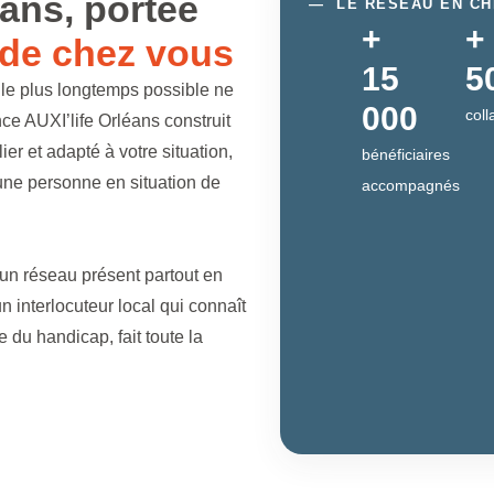
éans, portée
—
LE RÉSEAU EN CH
+
+
de chez vous
15
5
 le plus longtemps possible ne
000
coll
ce AUXI’life Orléans construit
r et adapté à votre situation,
bénéficiaires
une personne en situation de
accompagnés
d’un réseau présent partout en
n interlocuteur local qui connaît
e du handicap, fait toute la