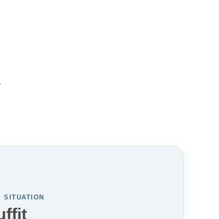
.
 SITUATION
ffit