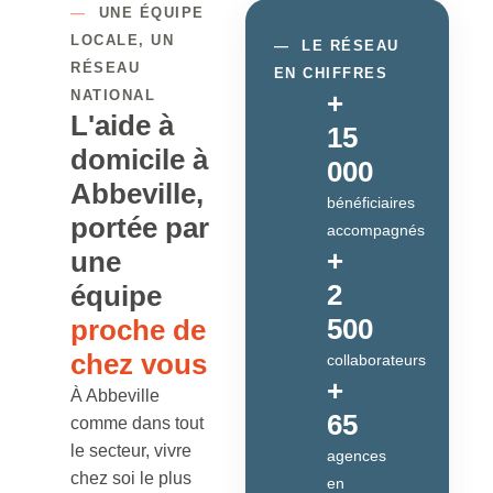
—
UNE ÉQUIPE
LOCALE, UN
—
LE RÉSEAU
RÉSEAU
EN CHIFFRES
NATIONAL
+
L'aide à
15
domicile à
000
Abbeville,
bénéficiaires
portée par
accompagnés
+
une
2
équipe
500
proche de
chez vous
collaborateurs
+
À Abbeville
65
comme dans tout
le secteur, vivre
agences
chez soi le plus
en