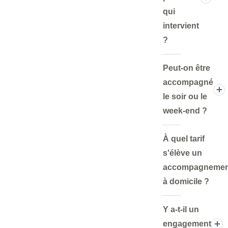
qui
intervient
?
Peut-on être
accompagné
le soir ou le
week-end ?
À quel tarif
s'élève un
accompagnemen
à domicile ?
Y a-t-il un
engagement