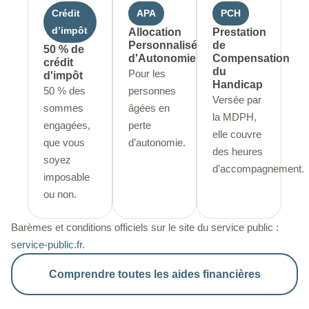
Crédit
APA
PCH
d’impôt
Allocation
Prestation
Personnalisée
de
50 % de
d'Autonomie
Compensation
crédit
du
Pour les
d'impôt
Handicap
50 % des
personnes
Versée par
sommes
âgées en
la MDPH,
engagées,
perte
elle couvre
que vous
d’autonomie.
des heures
soyez
d’accompagnement.
imposable
ou non.
Barèmes et conditions officiels sur le site du service public :
service-public.fr
.
Comprendre toutes les aides financières