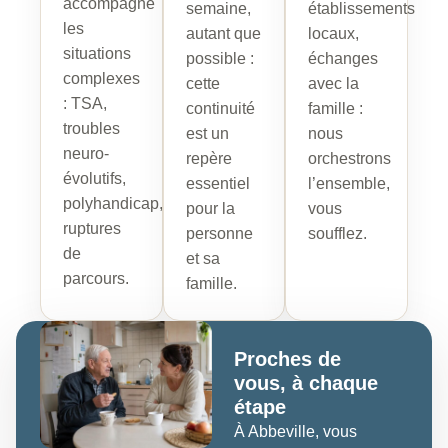
accompagne
semaine,
établissements
les
autant que
locaux,
situations
possible :
échanges
complexes
cette
avec la
: TSA,
continuité
famille :
troubles
est un
nous
neuro-
repère
orchestrons
évolutifs,
essentiel
l’ensemble,
polyhandicap,
pour la
vous
ruptures
personne
soufflez.
de
et sa
parcours.
famille.
Proches de
vous, à chaque
étape
À Abbeville, vous