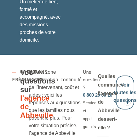
Un métier de lien,
formé et
accompagné, avec
des missions
proches de votre
domicile.
Vos
Délais, zone
Une
—
QUESTIONS
Quelles
questions
d’intervention, continuité
question
FRÉQUENTES
communes
Voir
de l’intervenant, coût et
?
sur
toutes les
l'agence
aides : voici les
0 800 20 60 10
l'agence
questions
de
réponses aux questions
Service
de
que les familles nous
Abbeville
et
Abbeville
posent le plus. Pour
appel
dessert-
votre situation précise,
gratuits
elle ?
l’agence de Abbeville