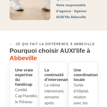
Votre responsable
d’agence · Agence
AUXI’life Abbeville
—
CE QUI FAIT LA DIFFÉRENCE À ABBEVILLE
Pourquoi choisir AUXI'life à
Abbeville
Une vraie
La
Une
expertise
continuité
coordination
du
d'intervenant
locale
handicap
Le même
Sortie
Certifié
intervenant,
d’hôpital,
Cap’Handéo,
semaine
relation
le Réseau
après
avec les