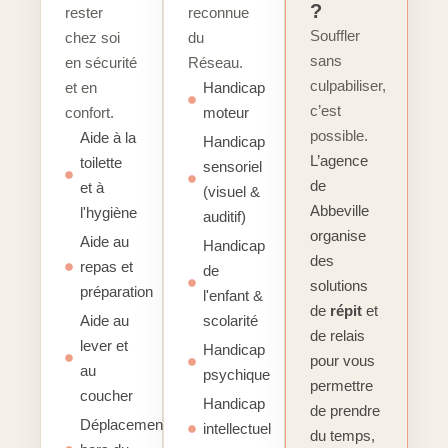
?
rester
reconnue
Souffler
chez soi
du
sans
en sécurité
Réseau.
culpabiliser,
et en
Handicap
c’est
confort.
moteur
possible.
Aide à la
Handicap
L’agence
toilette
sensoriel
de
et à
(visuel &
Abbeville
l'hygiène
auditif)
organise
Aide au
Handicap
des
repas et
de
solutions
préparation
l'enfant &
de
répit
et
Aide au
scolarité
de relais
lever et
Handicap
pour vous
au
psychique
permettre
coucher
Handicap
de prendre
Déplacements
intellectuel
du temps,