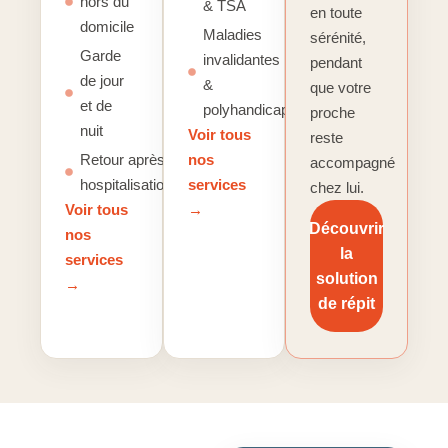
hors du
& TSA
en toute
domicile
Maladies
sérénité,
Garde
invalidantes
pendant
de jour
&
que votre
et de
polyhandicap
proche
nuit
Voir tous
reste
Retour après
nos
accompagné
hospitalisation
services
chez lui.
Voir tous
→
Découvrir
nos
la
services
solution
→
de répit