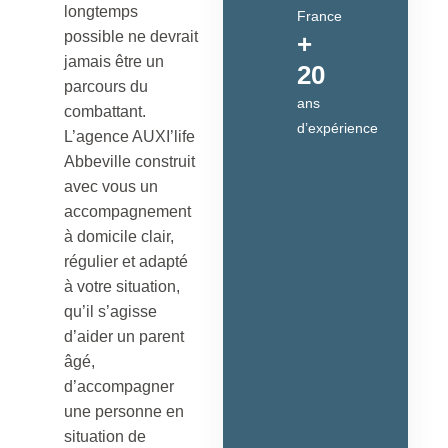
longtemps
France
possible ne devrait
+
jamais être un
20
parcours du
ans
combattant.
d’expérience
L’agence AUXI’life
Abbeville construit
avec vous un
accompagnement
à domicile clair,
régulier et adapté
à votre situation,
qu’il s’agisse
d’aider un parent
âgé,
d’accompagner
une personne en
situation de